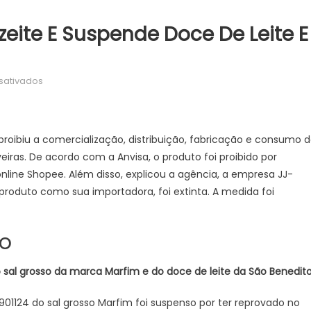
eite E Suspende Doce De Leite E
em
sativados
Anvisa
proíbe
venda
 proibiu a comercialização, distribuição, fabricação e consumo 
de
eiras. De acordo com a Anvisa, o produto foi proibido por
azeite
nline Shopee. Além disso, explicou a agência, a empresa JJ-
e
produto como sua importadora, foi extinta. A medida foi
suspende
doce
de
so
leite
e
 sal grosso da marca Marfim e do doce de leite da São Benedit
sal
grosso
01124 do sal grosso Marfim foi suspenso por ter reprovado no