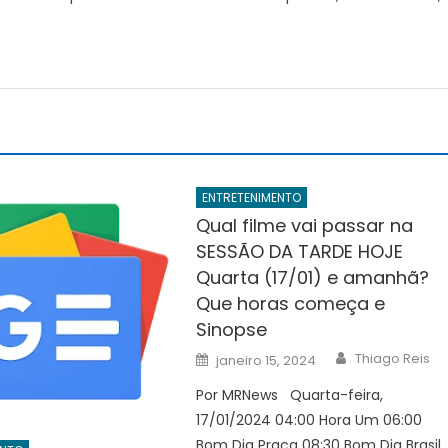
ENTRETENIMENTO
Qual filme vai passar na
SESSÃO DA TARDE HOJE
Quarta (17/01) e amanhã?
Que horas começa e
Sinopse
Author
Posted
Thiago Reis
janeiro 15, 2024
on
Por MRNews Quarta-feira,
17/01/2024 04:00 Hora Um 06:00
Bom Dia Praça 08:30 Bom Dia Brasil