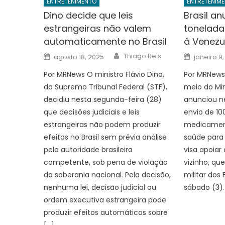
ENTRETENIMENTO
ENTRETENIM
Dino decide que leis
Brasil a
estrangeiras não valem
tonelad
automaticamente no Brasil
à Venezu
Author
Posted
Posted
Thiago Reis
agosto 18, 2025
janeiro 9
on
on
Por MRNews O ministro Flávio Dino,
Por MRNews 
do Supremo Tribunal Federal (STF),
meio do Min
decidiu nesta segunda-feira (28)
anunciou ne
que decisões judiciais e leis
envio de 10
estrangeiras não podem produzir
medicament
efeitos no Brasil sem prévia análise
saúde para
pela autoridade brasileira
visa apoiar
competente, sob pena de violação
vizinho, qu
da soberania nacional. Pela decisão,
militar dos
nenhuma lei, decisão judicial ou
sábado (3).
ordem executiva estrangeira pode
produzir efeitos automáticos sobre