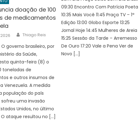
ENTO
09:30 Encontro Com Patrícia Poeta
nuncia doação de 100
10:35 Mais Você 11:45 Praça TV – 1ª
as de medicamentos
Edição 13:00 Globo Esporte 13:25
ela
Jornal Hoje 14:45 Mulheres de Areia
Author
Thiago Reis
, 2026
15:25 Sessão da Tarde – Arremesso
De Ouro 17:20 Vale a Pena Ver de
O governo brasileiro, por
Novo […]
istério da Saúde,
sta quinta-feira (8) o
0 toneladas de
os e outros insumos de
 a Venezuela. A medida
 a população do país
e sofreu uma invasão
 Estados Unidos, no último
 O ataque resultou no […]