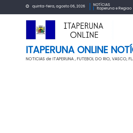
Skip
NOTÍCIAS
quinta-feira, agosto 06, 2026
Itaperuna e Regiao
to
content
ITAPERUNA ONLINE NOTÍ
NOTICIAS de ITAPERUNA , FUTEBOL DO RIO, VASCO, 