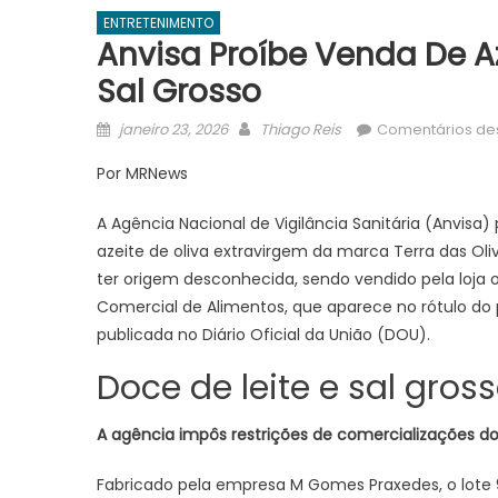
ENTRETENIMENTO
Anvisa Proíbe Venda De Az
Sal Grosso
Posted
Author
janeiro 23, 2026
Thiago Reis
Comentários de
on
Por MRNews
A Agência Nacional de Vigilância Sanitária (Anvisa)
azeite de oliva extravirgem da marca Terra das Oliv
ter origem desconhecida, sendo vendido pela loja o
Comercial de Alimentos, que aparece no rótulo do 
publicada no Diário Oficial da União (DOU).
Doce de leite e sal gros
A agência impôs restrições de comercializações do
Fabricado pela empresa M Gomes Praxedes, o lote 9