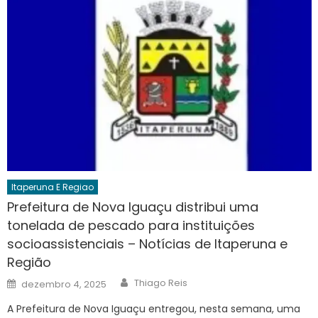
Itaperuna E Regiao
Prefeitura de Nova Iguaçu distribui uma
tonelada de pescado para instituições
socioassistenciais – Notícias de Itaperuna e
Região
Author
Posted
Thiago Reis
dezembro 4, 2025
on
A Prefeitura de Nova Iguaçu entregou, nesta semana, uma