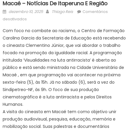
Macaé – Notícias De Itaperuna E Região
Posted
Author
dezembro 10, 2025
Thiago Reis
Comentários
on
em
desativados
'Visualidades
Com foco no combate ao racismo, o Centro de Formação
na
Carolina Garcia da Secretaria de Educação está recebendo
luta
o cineasta Clementino Júnior, que vai abordar o trabalho
antirracista'
recebe
focado na promoção da igualdade racial. A programação
o
intitulada ‘Visualidades na luta antirracista’ é aberta ao
cineasta
público e está sendo ministrada na Cidade Universitária de
Clementino
Macaé , em que programação vai acontecer na próxima
Júnior
sexta-feira (5), às 15h. Já no sábado (6), será a vez do
nesta
Sindipetreo-NF, às 9h. O foco de sua produção
semana
cinematográfica é a luta antirracista e pelos Direitos
em
Humanos.
Macaé
A visita do cineasta em Macaé tem como objetivo unir
–
produção audiovisual, pesquisa, educação, memória e
Notícias
mobilização social. Suas palestras e documentários
de