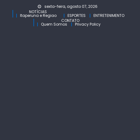
Skip
sexta-feira, agosto 07, 2026
to
NOTÍCIAS
Itaperuna e Regiao
ESPORTES
ENTRETENIMENTO
content
CONTATO
Quem Somos
Privacy Policy