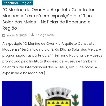
Itaperuna E Regiao
“O Menino de Ovar – o Arquiteto Construtor
Macaense” estará em exposição dia 19 no
Solar dos Melos – Notícias de Itaperuna e
Região
Author
Posted
Thiago Reis
maio 5, 2026
on
A exposição “O Menino de Ovar – o Arquiteto Construtor
Macaense” terá início no dia 19, às 10h, no Solar dos Melos. A
programação faz parte da 24ª Semana Nacional de Museus
promovida pelo Instituto Brasileiro de Museus e também
celebra o Dia Internacional dos Museus, em 18 de maio. A
exposição é baseada na […]