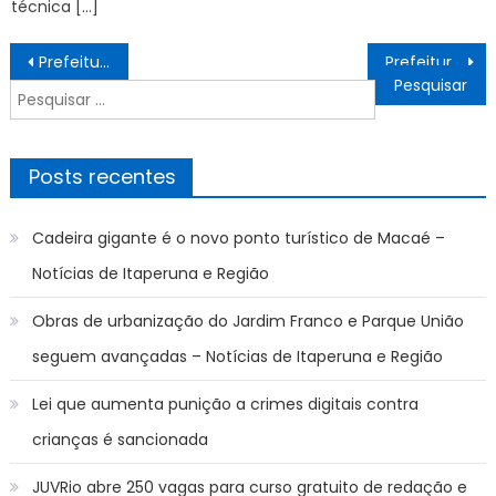
técnica […]
Navegação
Prefeitura firma parceria com a Special Olympics e amplia inclusão na prática esportiva – Notícias de Itaperuna e Região
Prefeitura abre inscrições para estágio na área de Saúde – Notícias de Itaperuna e Região
de
Pesquisar
Post
por:
Posts recentes
Cadeira gigante é o novo ponto turístico de Macaé –
Notícias de Itaperuna e Região
Obras de urbanização do Jardim Franco e Parque União
seguem avançadas – Notícias de Itaperuna e Região
Lei que aumenta punição a crimes digitais contra
crianças é sancionada
JUVRio abre 250 vagas para curso gratuito de redação e