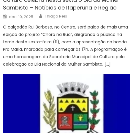
Sambista – Notícias de Itaperuna e Região
Author
Posted
Thiago Reis
abril 10, 2025
on
O calçadão Rui Barbosa, no Centro, será palco de mais uma
edição do projeto “Choro na Rua”, alegrando o público na
tarde desta sexta-feira (11), com a apresentação da banda
Pra Maria, marcada para começar às 17h. A programação é
uma homenagem da Secretaria Municipal de Cultura pela
celebração ao Dia Nacional da Mulher Sambista, […]