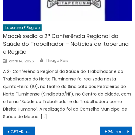
Itaperuna E Regiao
Macaé sedia a 2ª Conferência Regional da
Saúde do Trabalhador – Notícias de Itaperuna
e Região
Author
Posted
Thiago Reis
abril 14, 2025
on
A 2ª Conferência Regional da Saúde do Trabalhador e da
Trabalhadora do Norte Fluminense foi realizada nesta
quinta-feira (10), no teatro do Sindicato dos Petroleiros do
Norte Fluminense (Sindipetro/NF), no Centro da cidade, com
o tema “Saúde do Trabalhador e da Trabalhadora como
Direito Humano”. A realização foi do Conselho Municipal de
Saúde de Macaé. […]
Navegação
CET-Rio monta operação de trânsito para obra do PAC em Realengo – Notícias de Itaperuna e Região
HGNI realiza ação especial pelo Dia Nacional do Doador de Sangue e convoca população para doar – Notícias de Itaperuna e Região