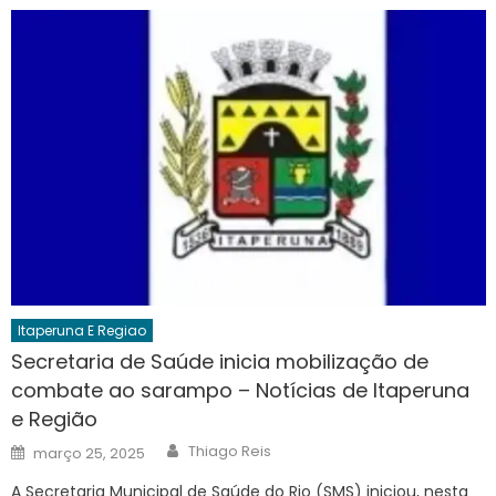
Itaperuna E Regiao
Secretaria de Saúde inicia mobilização de
combate ao sarampo – Notícias de Itaperuna
e Região
Author
Posted
Thiago Reis
março 25, 2025
on
A Secretaria Municipal de Saúde do Rio (SMS) iniciou, nesta