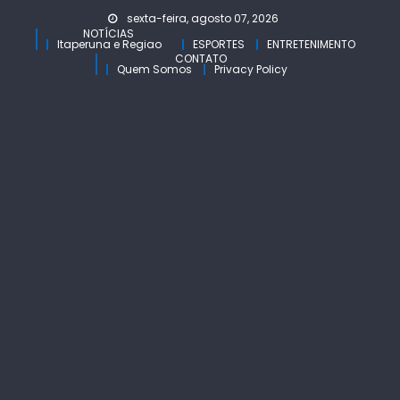
Skip
sexta-feira, agosto 07, 2026
to
NOTÍCIAS
Itaperuna e Regiao
ESPORTES
ENTRETENIMENTO
content
CONTATO
Quem Somos
Privacy Policy