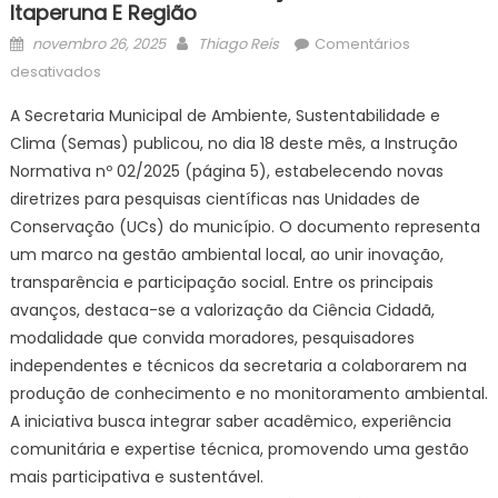
Itaperuna E Região
Posted
Author
novembro 26, 2025
Thiago Reis
Comentários
on
em
desativados
Ciência
A Secretaria Municipal de Ambiente, Sustentabilidade e
Cidadã:
Clima (Semas) publicou, no dia 18 deste mês, a Instrução
Macaé
Normativa nº 02/2025 (página 5), estabelecendo novas
regulamenta
pesquisas
diretrizes para pesquisas científicas nas Unidades de
em
Conservação (UCs) do município. O documento representa
Unidades
um marco na gestão ambiental local, ao unir inovação,
de
transparência e participação social. Entre os principais
Conservação
avanços, destaca-se a valorização da Ciência Cidadã,
–
modalidade que convida moradores, pesquisadores
Notícias
independentes e técnicos da secretaria a colaborarem na
de
produção de conhecimento e no monitoramento ambiental.
Itaperuna
A iniciativa busca integrar saber acadêmico, experiência
e
comunitária e expertise técnica, promovendo uma gestão
Região
mais participativa e sustentável.