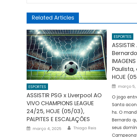
Related Articles
ESPORTES
ASSISTIR
Bernardo
IMAGENS
Paulista,
HOJE (05
Posted
março 5,
ESPORTES
on
ASSISTIR PSG x Liverpool AO
O jogo entr
VIVO CHAMPIONS LEAGUE
Santa acon
24/25, HOJE (05/03),
hs. O mand
PALPITES E ESCALAÇÕES
Bernardo qu
Author
Posted
seus domíni
Thiago Reis
março 4, 2025
on
Campeonato