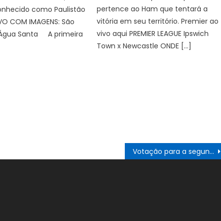
pertence ao Ham que tentará a
nhecido como Paulistão
vitória em seu território. Premier ao
IVO COM IMAGENS: São
vivo aqui PREMIER LEAGUE Ipswich
 Água Santa A primeira
Town x Newcastle ONDE […]
Votação para a segunda edição “Você é o Prefeito” termina no domingo – Notícias de Itaperuna e Região