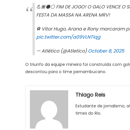
💪🏾⚫⚪ FIM DE JOGO! O GALO VENCE O SP
FESTA DA MASSA NA ARENA MRV!
⚽ Vitor Hugo, Arana e Rony marcaram pa
pic.twitter.com/a09VLNTlqg
— Atlético (@Atletico)
October 8, 2025
O triunfo da equipe mineira foi construída com gol
descontou para o time pernambucano.
Thiago Reis
Estudante de jornalismo, at
times do Rio.