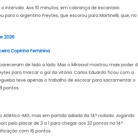
s o intervalo. Aos 10 minutos, em cobrança de escanteio
 para o argentino Freytes, que escorou para Martinelli, que, no
de 2026
ceira Copinha Feminina
areceram de lado a lado. Mas o Mirassol mostrou mais poder 
eytes para marcar o gol da vitória. Carlos Eduardo ficou com a
Negueba teve apenas o trabalho de escorar para sacramentar o
8 pontos.
 Atlético-MG, mas em partida adiada da 14ª rodada. Jogando
ort pelo placar de 3 a 1 para chegar aos 32 pontos na 14ª
ificação com 16 pontos.