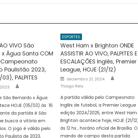
ESPORTES
 AO VIVO São
West Ham x Brighton ONDE
 x Água Santa COM
ASSISTIR AO VIVO, PALPITES E
 Campeonato
ESCALAÇÕES Inglês, Premier
 o Paulistão 2023,
League, HOJE (21/12)
/03), PALPITES
Author
Posted
dezembro 21, 2024
on
Author
Thiago Reis
 2023
A partida válida pelo Campeonato
e São Bernardo x Água
Inglês de futebol, a Premier League
tece HOJE (05/03) às 16
edição 2024/2025, entre West Ham
ante da partida é São
Brighton acontece hoje, HOJE (21/12
e busca a vitória em
às 12 hs , horário oficial de Brasília. O
os. O jogo é válido pelo
mando de campo desta partida
 Paulista de 2023,