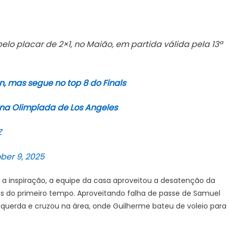
firma
no
G4
elo placar de 2×1, no Maião, em partida válida pela 13ª
do
Campeonato
Brasileiro
, mas segue no top 8 do Finals
na Olimpíada de Los Angeles
Z
ber 9, 2025
 a inspiração, a equipe da casa aproveitou a desatenção da
tos do primeiro tempo. Aproveitando falha de passe de Samuel
squerda e cruzou na área, onde Guilherme bateu de voleio para