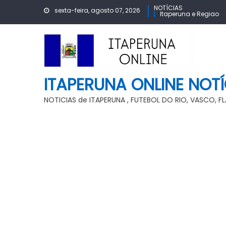
Skip
NOTÍCIAS
sexta-feira, agosto 07, 2026
Itaperuna e Regiao
to
content
ITAPERUNA ONLINE NOTÍ
NOTICIAS de ITAPERUNA , FUTEBOL DO RIO, VASCO, 