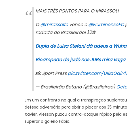
MAIS TRÊS PONTOS PARA O MIRASSOL!
O
@mirassolfc
vence o
@FluminenseFC
p
rodada do Brasileirão! 💥⚽️
Dupla de Luisa Stefani dá adeus a Wuhan
Bicampeão de judô nos JUBs mira vaga 
📸: Sport Press
pic.twitter.com/UlkaOqir4
— Brasileirão Betano (@Brasileirao)
Octo
Em um confronto no qual a transpiração suplantou
defesa adversária para abrir o placar aos 35 minu
Xavier, Alesson puxou contra-ataque rápido pela e
superar o goleiro Fábio.