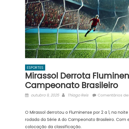
ESPORTES
Mirassol Derrota Flumine
Campeonato Brasileiro
Posted
Author
outubro 9, 2025
Thiago Reis
Comentários de
on
O Mirassol derrotou o Fluminense por 2 a 1, na noit
rodada da Série A do Campeonato Brasileiro. Com e
colocação da classificação.