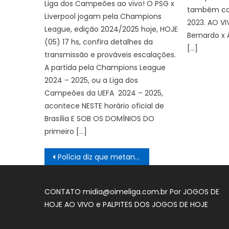
Liga dos Campeões ao vivo! O PSG x
também co
Liverpool jogam pela Champions
2023. AO V
League, edição 2024/2025 hoje, HOJE
Bernardo x
(05) 17 hs, confira detalhes da
[…]
transmissão e prováveis escalações.
A partida pela Champions League
2024 – 2025, ou a Liga dos
Campeões da UEFA 2024 – 2025,
acontece NESTE horário oficial de
Brasília E SOB OS DOMÍNIOS DO
primeiro […]
Navegação
Polícia diz que metanol foi adicionado, e não gerado em destilação
de
Post
CONTATO
midia@oimeliga.com.br
Por
JOGOS DE
HOJE AO VIVO
e
PALPITES DOS JOGOS DE HOJE