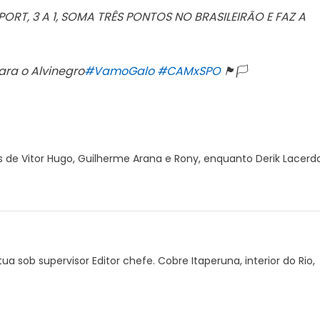
ORT, 3 A 1, SOMA TRÊS PONTOS NO BRASILEIRÃO E FAZ A
ra o Alvinegro
#VamoGalo
#CAMxSPO
🏴🏳️
s de Vitor Hugo, Guilherme Arana e Rony, enquanto Derik Lacerd
ua sob supervisor Editor chefe. Cobre Itaperuna, interior do Rio,