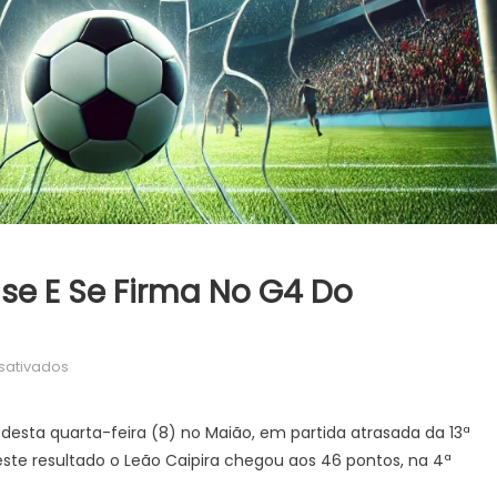
nse E Se Firma No G4 Do
em
sativados
Mirassol
derrota
e desta quarta-feira (8) no Maião, em partida atrasada da 13ª
Fluminense
ste resultado o Leão Caipira chegou aos 46 pontos, na 4ª
e
se