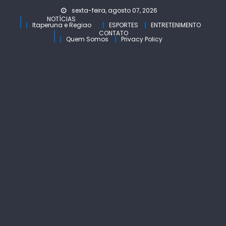
Skip
sexta-feira, agosto 07, 2026
to
NOTÍCIAS
Itaperuna e Regiao
ESPORTES
ENTRETENIMENTO
content
CONTATO
Quem Somos
Privacy Policy