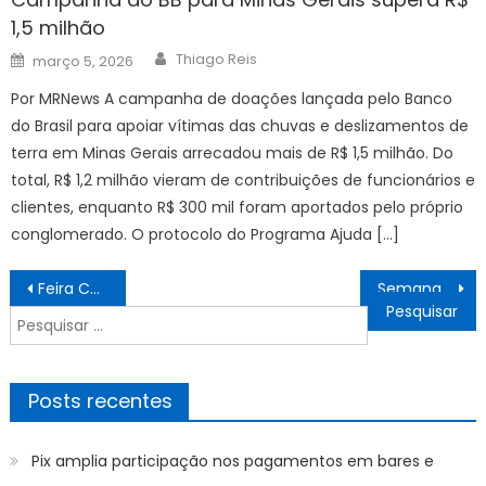
1,5 milhão
Author
Posted
Thiago Reis
março 5, 2026
on
Por MRNews A campanha de doações lançada pelo Banco
do Brasil para apoiar vítimas das chuvas e deslizamentos de
terra em Minas Gerais arrecadou mais de R$ 1,5 milhão. Do
total, R$ 1,2 milhão vieram de contribuições de funcionários e
clientes, enquanto R$ 300 mil foram aportados pelo próprio
conglomerado. O protocolo do Programa Ajuda […]
Navegação
Feira Cultural do Bem-estar acontece neste domingo na Lagoa – Notícias de Itaperuna e Região
Semana de Teatro para crianças e adultos no Festival de Artes de Nova Iguaçu – Notícias de Itaperuna e Região
de
Pesquisar
Post
por:
Posts recentes
Pix amplia participação nos pagamentos em bares e