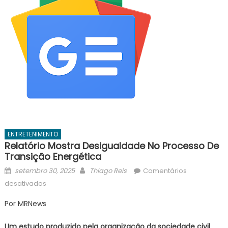
ENTRETENIMENTO
Relatório Mostra Desigualdade No Processo De
Transição Energética
Posted
Author
setembro 30, 2025
Thiago Reis
Comentários
on
em
desativados
Relatório
Por MRNews
mostra
desigualdade
Um estudo produzido pela organização da sociedade civil