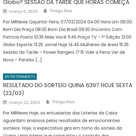
Globo? SESSÃO DA TARDE QUE HORAS COMEÇA
Author
Posted
Thiago Reis
março 5, 2024
on
Por MRNews Qquinta-feira, 07/03/2024 04:00 Hora Um 06:00
Bom Dia Praça 08:30 Bom Dia Brasil 09:30 Encontro Com
Patrícia Poeta 10:35 Mais Você 11:45 Praça TV – 1ª Edição 13:00
Globo Esporte 13:25 Jornal Hoje 14:45 Mulheres de Areia 15:25
Sessão da Tarde – Power Rangers 17:15 Vale a Pena Ver de
Novo – Paraíso […]
ENTRETENIMENTO
RESULTADO DO SORTEIO QUINA 6397 HOJE SEXTA
(22/03)
Author
Posted
Thiago Reis
março 22, 2024
on
Por MRNews Hoje, os entusiastas das Loterias da Caixa
aguardam ansiosos pelos resultados de emocionantes
sorteios. Hoje, a expectativa gira em torno do sorteio da
Quina, uma loteria que conquistou o coração dos