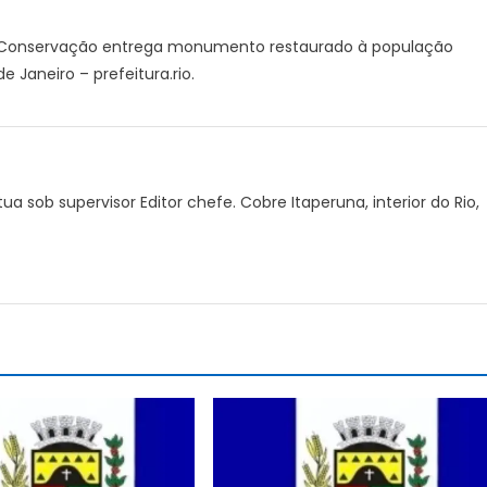
Relógio
da
 de Conservação entrega monumento restaurado à população
Glória:
 Janeiro – prefeitura.rio.
Secretaria
de
Conservação
entrega
monumento
ua sob supervisor Editor chefe. Cobre Itaperuna, interior do Rio,
restaurado
à
população
–
Notícias
de
Itaperuna
e
Região