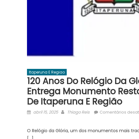
Itaperuna E Regiao
120 Anos Do Relógio Da Gl
Entrega Monumento Resta
De Itaperuna E Região
Posted
Author
abril 15, 2025
Thiago Reis
Comentários desat
on
O Relógio da Glória, um dos monumentos mais tradic
[…]