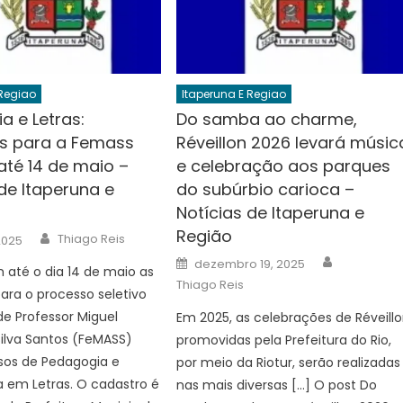
 Regiao
Itaperuna E Regiao
a e Letras:
Do samba ao charme,
es para a Femass
Réveillon 2026 levará músic
té 14 de maio –
e celebração aos parques
de Itaperuna e
do subúrbio carioca –
Notícias de Itaperuna e
Região
Author
Thiago Reis
2025
Author
Posted
dezembro 19, 2025
até o dia 14 de maio as
on
Thiago Reis
para o processo seletivo
e Professor Miguel
Em 2025, as celebrações de Réveill
ilva Santos (FeMASS)
promovidas pela Prefeitura do Rio,
sos de Pedagogia e
por meio da Riotur, serão realizadas
a em Letras. O cadastro é
nas mais diversas […] O post Do