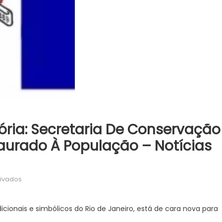
ória: Secretaria De Conservação
urado À População – Notícias
em
ivados
120
anos
ionais e simbólicos do Rio de Janeiro, está de cara nova para
do