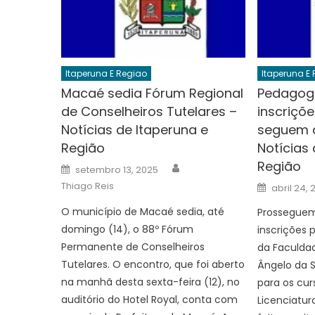
Itaperuna E Regiao
Itaperuna E
Macaé sedia Fórum Regional
Pedagogi
de Conselheiros Tutelares –
inscriçõ
Notícias de Itaperuna e
seguem a
Região
Notícias 
Região
Author
Posted
setembro 13, 2025
on
Posted
Thiago Reis
abril 24, 
on
O município de Macaé sedia, até
Prosseguem 
domingo (14), o 88º Fórum
inscrições 
Permanente de Conselheiros
da Faculdad
Tutelares. O encontro, que foi aberto
Ângelo da S
na manhã desta sexta-feira (12), no
para os cur
auditório do Hotel Royal, conta com
Licenciatur