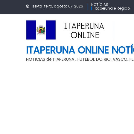
Skip
NOTÍCIAS
sexta-feira, agosto 07, 2026
Itaperuna e Regiao
to
content
ITAPERUNA ONLINE NOTÍ
NOTICIAS de ITAPERUNA , FUTEBOL DO RIO, VASCO, 