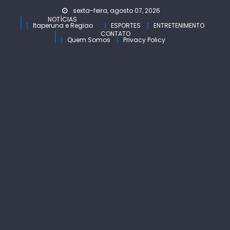
Skip
sexta-feira, agosto 07, 2026
to
NOTÍCIAS
Itaperuna e Regiao
ESPORTES
ENTRETENIMENTO
content
CONTATO
Quem Somos
Privacy Policy