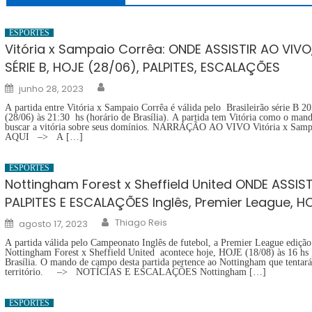
ESPORTES
Vitória x Sampaio Corrêa: ONDE ASSISTIR AO VIVO
SÉRIE B, HOJE (28/06), PALPITES, ESCALAÇÕES
Author
Posted
junho 28, 2023
on
A partida entre Vitória x Sampaio Corrêa é válida pelo Brasileirão série B 
(28/06) às 21:30 hs (horário de Brasília). A partida tem Vitória como o mand
buscar a vitória sobre seus domínios. NARRAÇÃO AO VIVO Vitória x Sa
AQUI –> A […]
ESPORTES
Nottingham Forest x Sheffield United ONDE ASSIST
PALPITES E ESCALAÇÕES Inglês, Premier League, H
Author
Posted
Thiago Reis
agosto 17, 2023
on
A partida válida pelo Campeonato Inglês de futebol, a Premier League edição
Nottingham Forest x Sheffield United acontece hoje, HOJE (18/08) às 16 hs ,
Brasília. O mando de campo desta partida pertence ao Nottingham que tentará
território. –> NOTÍCIAS E ESCALAÇÕES Nottingham […]
ESPORTES