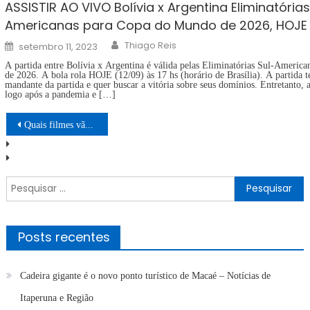
ASSISTIR AO VIVO Bolívia x Argentina Eliminatórias
Americanas para Copa do Mundo de 2026, HOJE 
Author
Posted
Thiago Reis
setembro 11, 2023
on
A partida entre Bolívia x Argentina é válida pelas Eliminatórias Sul-Ameri
de 2026. A bola rola HOJE (12/09) às 17 hs (horário de Brasília). A partida
mandante da partida e quer buscar a vitória sobre seus domínios. Entretanto, 
logo após a pandemia e […]
Navegação
Quais filmes vão passar Quarta (03/07) na Globo? SESSÃO DA TARDE
de
Post
Pesquisar
por:
Posts recentes
Cadeira gigante é o novo ponto turístico de Macaé – Notícias de
Itaperuna e Região