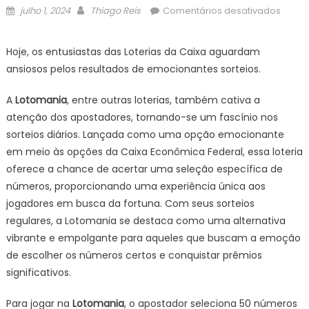
Posted
Author
em
julho 1, 2024
Thiago Reis
Comentários desativados
on
RESUL
DO
Hoje, os entusiastas das Loterias da Caixa aguardam
SORTE
ansiosos pelos resultados de emocionantes sorteios.
LOTOM
2641
A
Lotomania
, entre outras loterias, também cativa a
DE
atenção dos apostadores, tornando-se um fascínio nos
HOJE
sorteios diários. Lançada como uma opção emocionante
SEGU
em meio às opções da Caixa Econômica Federal, essa loteria
(01/07
oferece a chance de acertar uma seleção específica de
números, proporcionando uma experiência única aos
jogadores em busca da fortuna. Com seus sorteios
regulares, a Lotomania se destaca como uma alternativa
vibrante e empolgante para aqueles que buscam a emoção
de escolher os números certos e conquistar prêmios
significativos.
Para jogar na
Lotomania
, o apostador seleciona 50 números