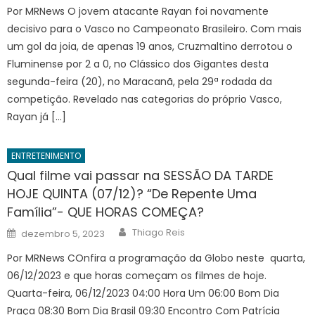
Por MRNews O jovem atacante Rayan foi novamente
decisivo para o Vasco no Campeonato Brasileiro. Com mais
um gol da joia, de apenas 19 anos, Cruzmaltino derrotou o
Fluminense por 2 a 0, no Clássico dos Gigantes desta
segunda-feira (20), no Maracanã, pela 29ª rodada da
competição. Revelado nas categorias do próprio Vasco,
Rayan já […]
ENTRETENIMENTO
Qual filme vai passar na SESSÃO DA TARDE
HOJE QUINTA (07/12)? “De Repente Uma
Família”- QUE HORAS COMEÇA?
Author
Posted
Thiago Reis
dezembro 5, 2023
on
Por MRNews COnfira a programação da Globo neste quarta,
06/12/2023 e que horas começam os filmes de hoje.
Quarta-feira, 06/12/2023 04:00 Hora Um 06:00 Bom Dia
Praça 08:30 Bom Dia Brasil 09:30 Encontro Com Patrícia