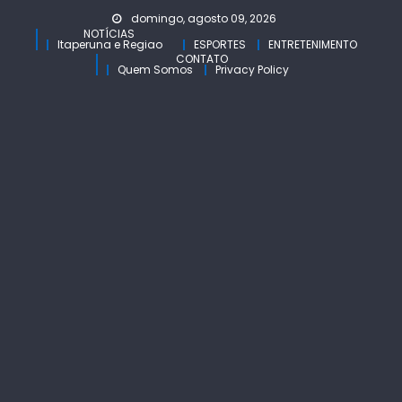
Skip
domingo, agosto 09, 2026
to
NOTÍCIAS
Itaperuna e Regiao
ESPORTES
ENTRETENIMENTO
content
CONTATO
Quem Somos
Privacy Policy