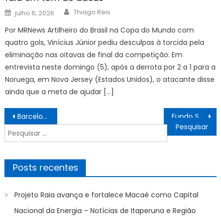
Author
Posted
Thiago Reis
julho 6, 2026
on
Por MRNews Artilheiro do Brasil na Copa do Mundo com
quatro gols, Vinícius Júnior pediu desculpas à torcida pela
eliminação nas oitavas de final da competição. Em
entrevista neste domingo (5), após a derrota por 2 a 1 para a
Noruega, em Nova Jersey (Estados Unidos), o atacante disse
ainda que a meta de ajudar […]
Navegação
Barcelona de Ilhéus x Atlético-BA: ASSISTA AO VIVO COM IMAGENS BAIANÃO, Campeonato Baiano de 2023, HOJE (11/01), PALPITES
Fundo Social de Solidariedade visita associação que distribui enxovais às gestantes – Agência de Notícias
de
Pesquisar
Post
por:
Posts recentes
Projeto Raia avança e fortalece Macaé como Capital
Nacional da Energia – Notícias de Itaperuna e Região