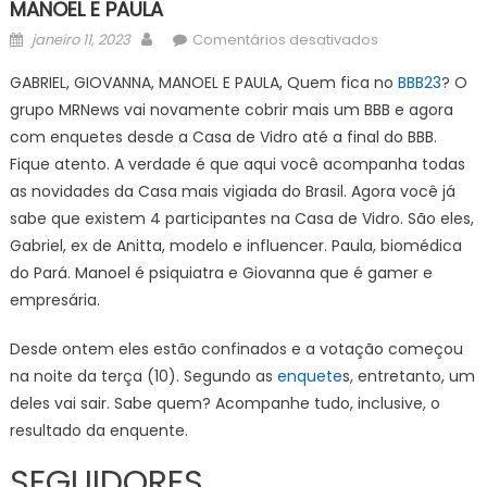
MANOEL E PAULA
Posted
Author
em
janeiro 11, 2023
Comentários desativados
on
BBB23
GABRIEL, GIOVANNA, MANOEL E PAULA, Quem fica no
BBB23
? O
–
grupo MRNews vai novamente cobrir mais um BBB e agora
ENQUETE
com enquetes desde a Casa de Vidro até a final do BBB.
REVELA
QUEM
Fique atento. A verdade é que aqui você acompanha todas
FICA
as novidades da Casa mais vigiada do Brasil. Agora você já
NO
sabe que existem 4 participantes na Casa de Vidro. São eles,
REALITY
Gabriel, ex de Anitta, modelo e influencer. Paula, biomédica
APÓS
do Pará. Manoel é psiquiatra e Giovanna que é gamer e
CASA
empresária.
DE
VIDRO
Desde ontem eles estão confinados e a votação começou
GABRIEL,
na noite da terça (10). Segundo as
enquete
s, entretanto, um
GIOVANNA,
deles vai sair. Sabe quem? Acompanhe tudo, inclusive, o
MANOEL
resultado da enquente.
E
PAULA
SEGUIDORES