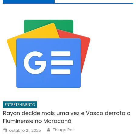
ENTRETENIMENTO
Rayan decide mais uma vez e Vasco derrota o
Fluminense no Maracanã
Author
Posted
Thiago Reis
outubro 21, 2025
on