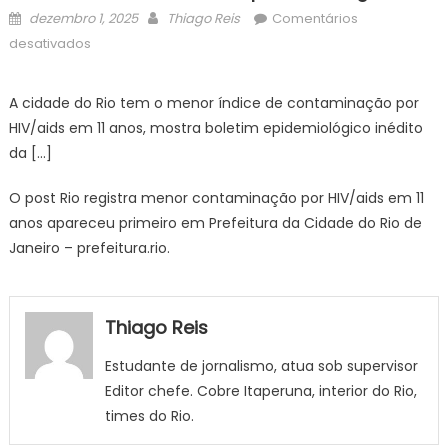
Posted
Author
dezembro 1, 2025
Thiago Reis
Comentários
on
em
desativados
Rio
registra
A cidade do Rio tem o menor índice de contaminação por
menor
HIV/aids em 11 anos, mostra boletim epidemiológico inédito
contaminação
da […]
por
HIV/aids
O post Rio registra menor contaminação por HIV/aids em 11
em
anos apareceu primeiro em Prefeitura da Cidade do Rio de
11
Janeiro – prefeitura.rio.
anos
–
Notícias
de
Thiago Reis
Itaperuna
e
Estudante de jornalismo, atua sob supervisor
Região
Editor chefe. Cobre Itaperuna, interior do Rio,
times do Rio.