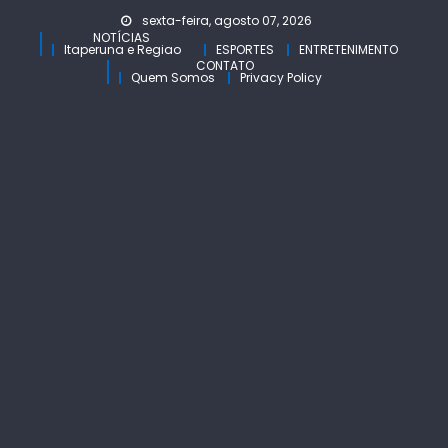
Skip
sexta-feira, agosto 07, 2026
to
NOTÍCIAS
Itaperuna e Regiao
ESPORTES
ENTRETENIMENTO
content
CONTATO
Quem Somos
Privacy Policy