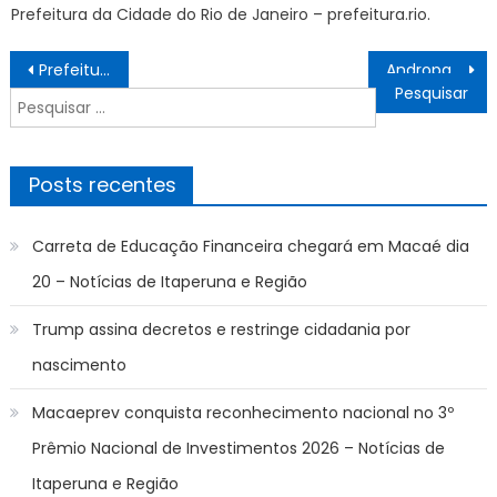
Prefeitura da Cidade do Rio de Janeiro – prefeitura.rio.
Navegação
Prefeitura de Nova Iguaçu troca tampas e grelhas metálicas por peças de concreto para evitar furtos – Notícias de Itaperuna e Região
Andropausa, climatério e menopausa são destaques em programação da Escola do Servidor – Notícias de Itaperuna e Região
de
Pesquisar
Post
por:
Posts recentes
Carreta de Educação Financeira chegará em Macaé dia
20 – Notícias de Itaperuna e Região
Trump assina decretos e restringe cidadania por
nascimento
Macaeprev conquista reconhecimento nacional no 3º
Prêmio Nacional de Investimentos 2026 – Notícias de
Itaperuna e Região