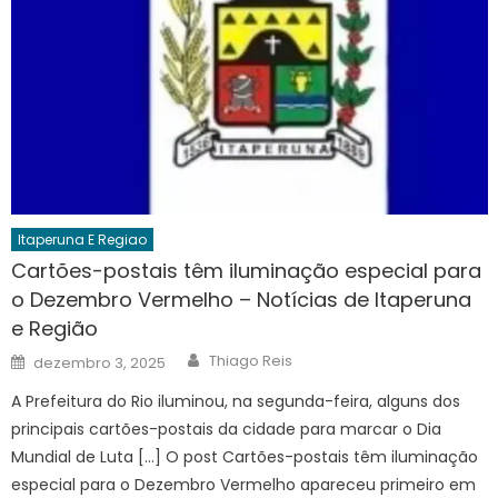
Itaperuna E Regiao
Cartões-postais têm iluminação especial para
o Dezembro Vermelho – Notícias de Itaperuna
e Região
Author
Posted
Thiago Reis
dezembro 3, 2025
on
A Prefeitura do Rio iluminou, na segunda-feira, alguns dos
principais cartões-postais da cidade para marcar o Dia
Mundial de Luta […] O post Cartões-postais têm iluminação
especial para o Dezembro Vermelho apareceu primeiro em