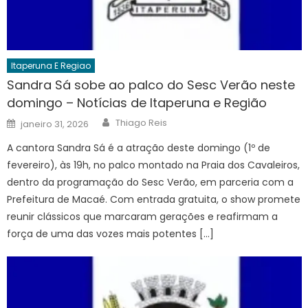
Itaperuna E Regiao
Sandra Sá sobe ao palco do Sesc Verão neste
domingo – Notícias de Itaperuna e Região
Author
Posted
Thiago Reis
janeiro 31, 2026
on
A cantora Sandra Sá é a atração deste domingo (1º de
fevereiro), às 19h, no palco montado na Praia dos Cavaleiros,
dentro da programação do Sesc Verão, em parceria com a
Prefeitura de Macaé. Com entrada gratuita, o show promete
reunir clássicos que marcaram gerações e reafirmam a
força de uma das vozes mais potentes […]