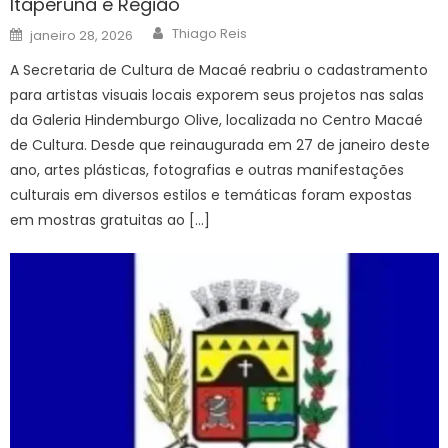
Itaperuna e Região
Author
Posted
Thiago Reis
janeiro 28, 2026
on
A Secretaria de Cultura de Macaé reabriu o cadastramento
para artistas visuais locais exporem seus projetos nas salas
da Galeria Hindemburgo Olive, localizada no Centro Macaé
de Cultura. Desde que reinaugurada em 27 de janeiro deste
ano, artes plásticas, fotografias e outras manifestações
culturais em diversos estilos e temáticas foram expostas
em mostras gratuitas ao […]