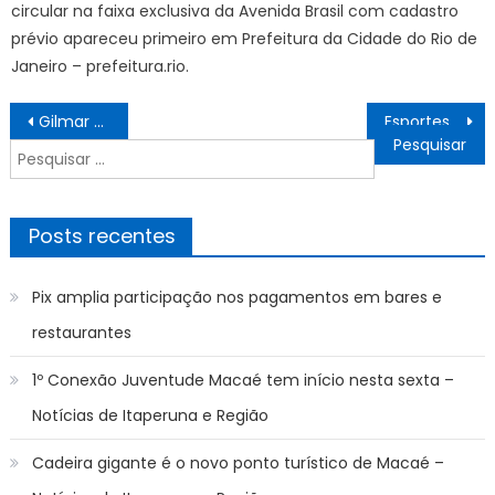
circular na faixa exclusiva da Avenida Brasil com cadastro
prévio apareceu primeiro em Prefeitura da Cidade do Rio de
Janeiro – prefeitura.rio.
Navegação
Gilmar Mendes diz que sanções contra esposa de Moraes são arbitrárias
Esportes realiza ação para marcar Dia Nacional do Atleta Paralímpico nesta quarta – Notícias de Itaperuna e Região
de
Pesquisar
Post
por:
Posts recentes
Pix amplia participação nos pagamentos em bares e
restaurantes
1º Conexão Juventude Macaé tem início nesta sexta –
Notícias de Itaperuna e Região
Cadeira gigante é o novo ponto turístico de Macaé –