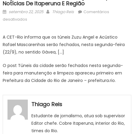
Notícias De Itaperuna E Região
Posted
Author
setembro 22, 2025
Thiago Reis
Comentários
on
em
desativados
Túneis
da
A CET-Rio informa que os túneis Zuzu Angel e Acústico
cidade
Rafael Mascarenhas serão fechados, nesta segunda-feira
serão
(22/9), no sentido Gávea, […]
fechados
nesta
O post Túneis da cidade serão fechados nesta segunda-
segunda-
feira para manutenção e limpeza apareceu primeiro em
feira
Prefeitura da Cidade do Rio de Janeiro – prefeitura.rio.
para
manutenção
e
limpeza
Thiago Reis
–
Notícias
Estudante de jornalismo, atua sob supervisor
de
Editor chefe. Cobre Itaperuna, interior do Rio,
Itaperuna
times do Rio.