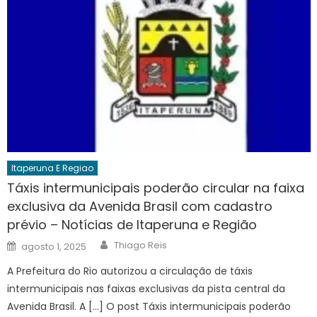
Itaperuna E Regiao
Táxis intermunicipais poderão circular na faixa
exclusiva da Avenida Brasil com cadastro
prévio – Notícias de Itaperuna e Região
Author
Posted
Thiago Reis
agosto 1, 2025
on
A Prefeitura do Rio autorizou a circulação de táxis
intermunicipais nas faixas exclusivas da pista central da
Avenida Brasil. A […] O post Táxis intermunicipais poderão