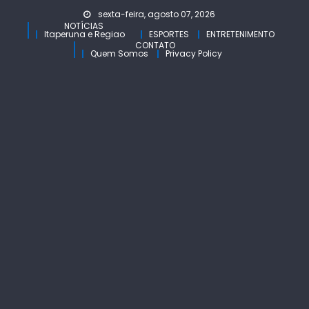
Skip
sexta-feira, agosto 07, 2026
to
NOTÍCIAS
Itaperuna e Regiao
ESPORTES
ENTRETENIMENTO
content
CONTATO
Quem Somos
Privacy Policy