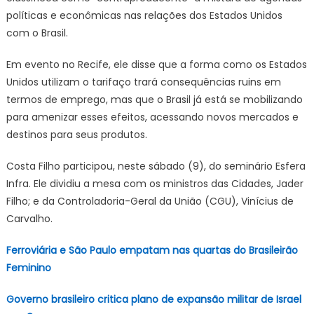
tar
políticas e econômicas nas relações dos Estados Unidos
co
com o Brasil.
no
me
Em evento no Recife, ele disse que a forma como os Estados
diz
min
Unidos utilizam o tarifaço trará consequências ruins em
termos de emprego, mas que o Brasil já está se mobilizando
para amenizar esses efeitos, acessando novos mercados e
destinos para seus produtos.
Costa Filho participou, neste sábado (9), do seminário Esfera
Infra. Ele dividiu a mesa com os ministros das Cidades, Jader
Filho; e da Controladoria-Geral da União (CGU), Vinícius de
Carvalho.
Ferroviária e São Paulo empatam nas quartas do Brasileirão
Feminino
Governo brasileiro critica plano de expansão militar de Israel