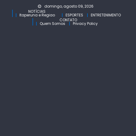
Skip
domingo, agosto 09, 2026
to
NOTÍCIAS
Itaperuna e Regiao
ESPORTES
ENTRETENIMENTO
content
CONTATO
Quem Somos
Privacy Policy