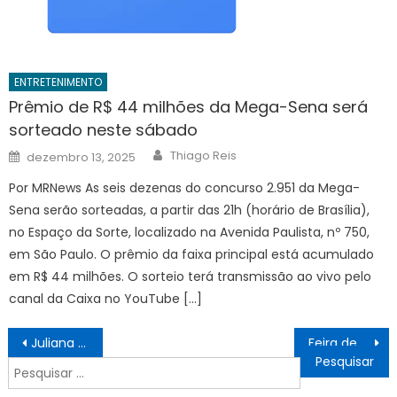
ENTRETENIMENTO
Prêmio de R$ 44 milhões da Mega-Sena será
sorteado neste sábado
Author
Posted
Thiago Reis
dezembro 13, 2025
on
Por MRNews As seis dezenas do concurso 2.951 da Mega-
Sena serão sorteadas, a partir das 21h (horário de Brasília),
no Espaço da Sorte, localizado na Avenida Paulista, nº 750,
em São Paulo. O prêmio da faixa principal está acumulado
em R$ 44 milhões. O sorteio terá transmissão ao vivo pelo
canal da Caixa no YouTube […]
Navegação
Juliana e Filipe Mota são os porta-bandeiras do Brasil
Feira de Adoção de Animais é promovida neste sábado – Notícias de Itaperuna e Região
de
Pesquisar
Post
por: